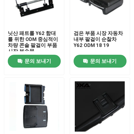
공장 투어
닛산 패트롤 Y62 함대
검은 부품 시장 자동차
품질 관리
를 위한 ODM 중심적이
내부 팔걸이 순찰차
차량 콘솔 팔걸이 부품
Y62 ODM 18 19
시장 부속물
연락처
문의 보내기
문의 보내기
뉴스
모든 케이스
블로그
뒷문 차량 부분