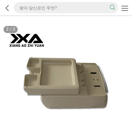
2
/
3