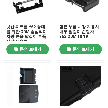
공장 투어
닛산 패트롤 Y62 함대
검은 부품 시장 자동차
품질 관리
를 위한 ODM 중심적이
내부 팔걸이 순찰차
차량 콘솔 팔걸이 부품
Y62 ODM 18 19
시장 부속물
연락처
문의 보내기
문의 보내기
뉴스
모든 케이스
블로그
뒷문 차량 부분