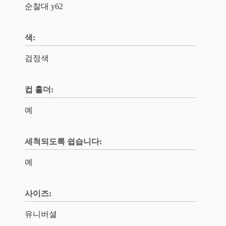
순찰대 y62
색:
검정색
컵 홀더:
예
세척되도록 쉽습니다:
예
사이즈:
유니버셜