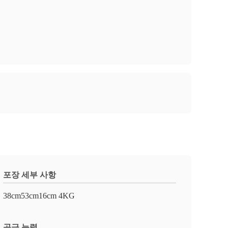
포장 세부 사항
38cm53cm16cm 4KG
공급 능력