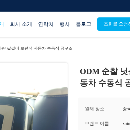
개
회사 소개
연락처
행사
블로그
조회를 요청
2 차량 팔걸이 보편적 자동차 수동식 공구조
ODM 순찰 닛
동차 수동식 
원래 장소
중
브랜드 이름
xai