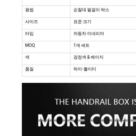
용법
순찰대 팔걸이 박스
사이즈
표준 크기
타입
자동차 이네리어
MOQ
1개 세트
색
검정색 & 베이지
품질
하이-퀄이티