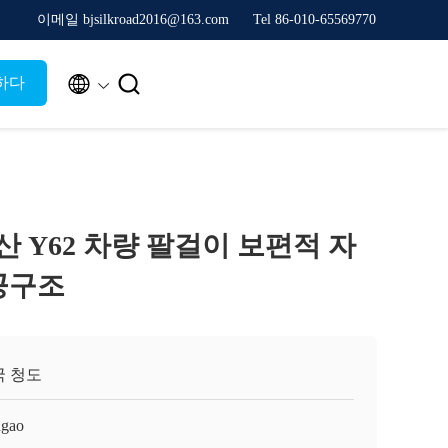
이메일 bjsilkroad2016@163.com
Tel 86-010-65569770


하다
산 Y62 차량 팔걸이 보편적 자
공구조
국 청도
ngao