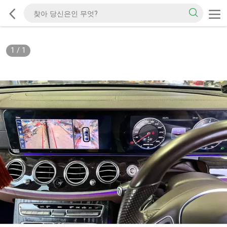
1
/
1