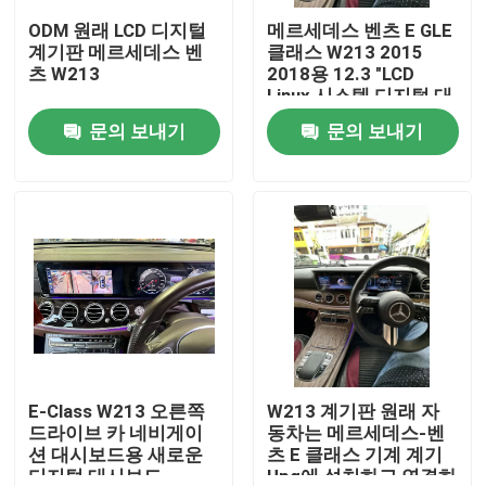
ODM 원래 LCD 디지털
메르세데스 벤츠 E GLE
계기판 메르세데스 벤
클래스 W213 2015
공장 투어
츠 W213
2018용 12.3 "LCD
Linux 시스템 디지털 대
시보드 대시보드 대시
문의 보내기
문의 보내기
품질 관리
보드
연락처
뉴스
모든 케이스
블로그
E-Class W213 오른쪽
W213 계기판 원래 자
드라이브 카 네비게이
동차는 메르세데스-벤
션 대시보드용 새로운
츠 E 클래스 기계 계기
뒷문 차량 부분
디지털 대시보드
Upg에 설치하고 연결하