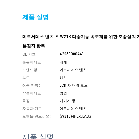
제품 설명
메르세데스 벤츠 Ｅ W213 다중기능 속도계를 위한 조종실 계
본질적 항목
A2059000449
OE 번호 :
분류하세요 :
매체
브랜드명 :
메르세데스 벤츠
보증 :
3년
상품 이름 :
LCD 차 대쉬 보드
작용하세요 :
방법
특징 :
게이지 형
자동차 가구 :
메르세데스 벤츠
모형을 만드세요 :
(W213)를 E-CLASS
제품 설명