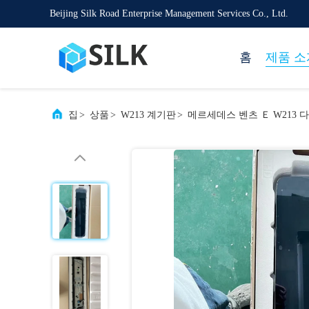
Beijing Silk Road Enterprise Management Services Co., Ltd.
홈
제품 소
집
>
상품
>
W213 계기판
>
메르세데스 벤츠 Ｅ W213