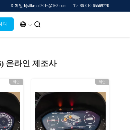
이메일 bjsilkroad2016@163.com
Tel 86-010-65569770


하다
6)
온라인 제조사
화면
화면