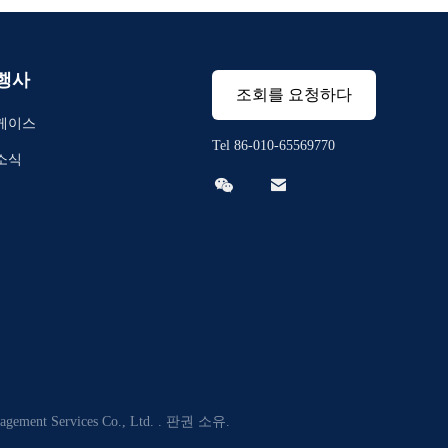
행사
조회를 요청하다
케이스
Tel 86-010-65569770
소식


ent Services Co., Ltd. . 판권 소유.