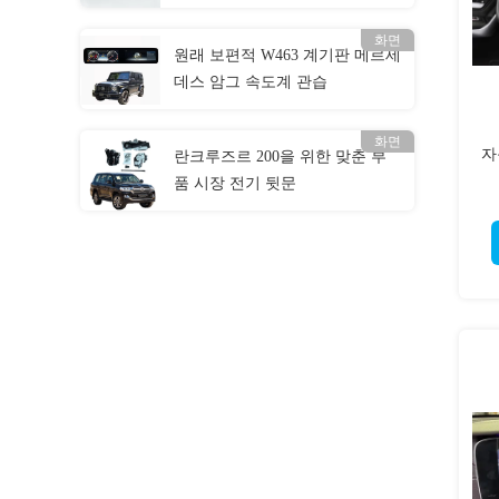
부속물
화면
원래 보편적 W463 계기판 메르세
데스 암그 속도계 관습
화면
자
란크루즈르 200을 위한 맞춘 부
품 시장 전기 뒷문