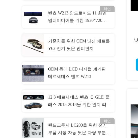
화면
벤츠 W213 안드로이드 11 화면
멀티미디어를 위한 1920*720
12.3 인치 2012-2018 카 스테레오
내비게이션
닛
기준차를 위한 OEM 닛산 패트롤
Y62 전기 뒷문 안티핀치
ODM 원래 LCD 디지털 계기판
메르세데스 벤츠 W213
12.3 메르세데스 벤츠 Ｅ GLE 클
래스 2015-2018을 위한 인치 리눅
스 자동차 LCD 계기판 디지털 자
동차 계기판 속도계
화면
랜드크루저 LC200을 위한 전기
부품 시장 자동 뒷문 차량 부분