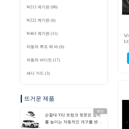
W213 계기판
(80)
W222 계기판
(6)
W463 계기판
(11)
닛산
L
자동차 루프 락 바
(6)
자동차 바디킷
(17)
섀시 가드
(3)
뜨거운 제품
화면
순찰대 Y62 트렁크 뒷문은 장치
를 높이는 자동적인 개구를 변경
했습니다