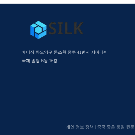
베이징 차오양구 둥쓰환 중루 41번지 지아타이
국제 빌딩 B동 16층
개인 정보 정책
| 중국 좋은 품질 뒷문 차량 부