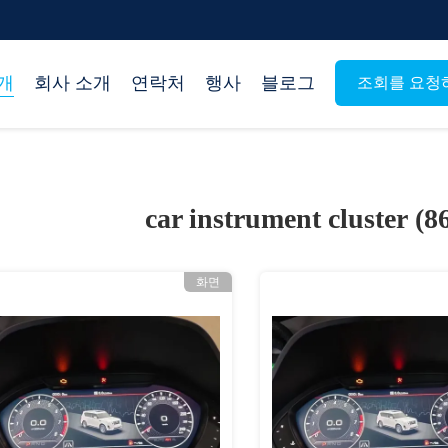
개
회사 소개
연락처
행사
블로그
조회를 요청
car instrument cluster (8
화면