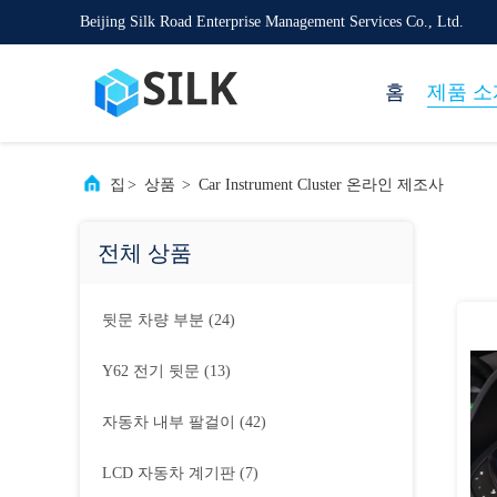
Beijing Silk Road Enterprise Management Services Co., Ltd.
홈
제품 소
집
>
상품
>
Car Instrument Cluster 온라인 제조사
전체 상품
뒷문 차량 부분
(24)
Y62 전기 뒷문
(13)
자동차 내부 팔걸이
(42)
LCD 자동차 계기판
(7)